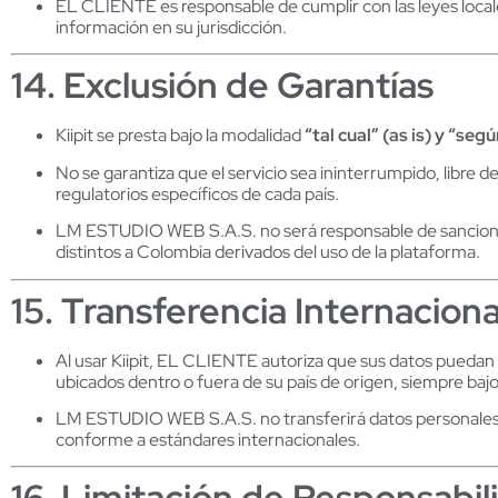
EL CLIENTE es responsable de cumplir con las leyes loca
información en su jurisdicción.
14. Exclusión de Garantías
Kiipit se presta bajo la modalidad
“tal cual” (as is) y “seg
No se garantiza que el servicio sea ininterrumpido, libre 
regulatorios específicos de cada país.
LM ESTUDIO WEB S.A.S. no será responsable de sanciones
distintos a Colombia derivados del uso de la plataforma.
15. Transferencia Internacion
Al usar Kiipit, EL CLIENTE autoriza que sus datos pueda
ubicados dentro o fuera de su país de origen, siempre ba
LM ESTUDIO WEB S.A.S. no transferirá datos personales a
conforme a estándares internacionales.
16. Limitación de Responsabil