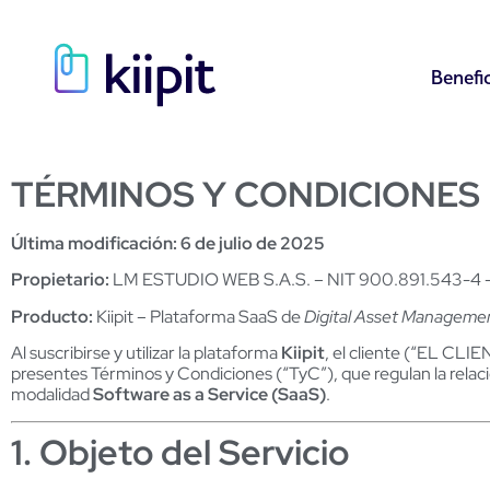
Benefi
TÉRMINOS Y CONDICIONES D
Última modificación: 6 de julio de 2025
Propietario:
LM ESTUDIO WEB S.A.S. – NIT 900.891.543-4 – 
Producto:
Kiipit – Plataforma SaaS de
Digital Asset Manageme
Al suscribirse y utilizar la plataforma
Kiipit
, el cliente (“EL CL
presentes Términos y Condiciones (“TyC”), que regulan la relació
modalidad
Software as a Service (SaaS)
.
1. Objeto del Servicio