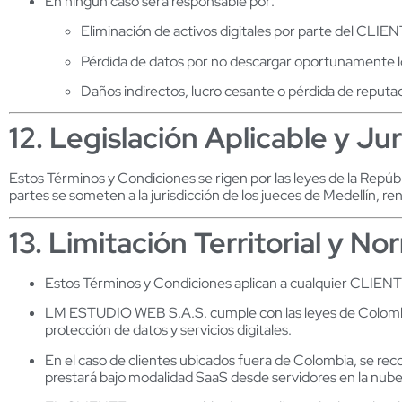
En ningún caso será responsable por:
Eliminación de activos digitales por parte del CLIE
Pérdida de datos por no descargar oportunamente l
Daños indirectos, lucro cesante o pérdida de reputac
12. Legislación Aplicable y Ju
Estos Términos y Condiciones se rigen por las leyes de la Repúbl
partes se someten a la jurisdicción de los jueces de Medellín, re
13. Limitación Territorial y N
Estos Términos y Condiciones aplican a cualquier CLIENTE
LM ESTUDIO WEB S.A.S. cumple con las leyes de Colombia 
protección de datos y servicios digitales.
En el caso de clientes ubicados fuera de Colombia, se reco
prestará bajo modalidad SaaS desde servidores en la nube