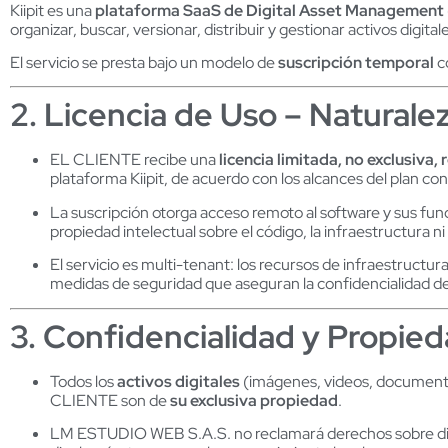
Kiipit es una
plataforma SaaS de Digital Asset Management
organizar, buscar, versionar, distribuir y gestionar activos digit
El servicio se presta bajo un modelo de
suscripción temporal
c
2. Licencia de Uso – Naturale
EL CLIENTE recibe una
licencia limitada, no exclusiva,
plataforma Kiipit, de acuerdo con los alcances del plan co
La suscripción otorga acceso remoto al software y sus fun
propiedad intelectual sobre el código, la infraestructura ni
El servicio es multi-tenant: los recursos de infraestructur
medidas de seguridad que aseguran la confidencialidad de
3. Confidencialidad y Propied
Todos los
activos digitales
(imágenes, videos, documentos
CLIENTE son de
su exclusiva propiedad
.
LM ESTUDIO WEB S.A.S. no reclamará derechos sobre dichos